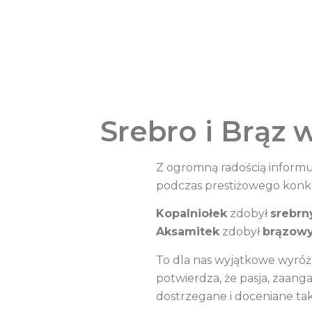
Srebro i Brąz 
Z ogromną radością informuj
podczas prestiżowego konk
Kopalniołek
zdobył
srebrn
Aksamitek
zdobył
brązow
To dla nas wyjątkowe wyróż
potwierdza, że pasja, zaang
dostrzegane i doceniane ta