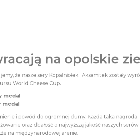
wracają na opolskie zi
emy, że nasze sery Kopalniołek i Aksamitek zostały wyr
ursu World Cheese Cup.
y medal
y medal
nienie i powód do ogromnej dumy. Każda taka nagroda
ażowanie oraz dbałość o najwyższą jakość naszych serów 
kże na międzynarodowej arenie.