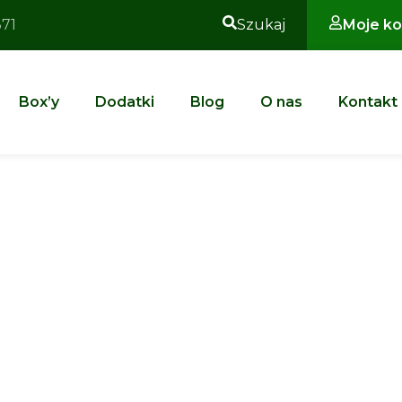
371
Szukaj
Moje ko
Box’y
Dodatki
Blog
O nas
Kontakt