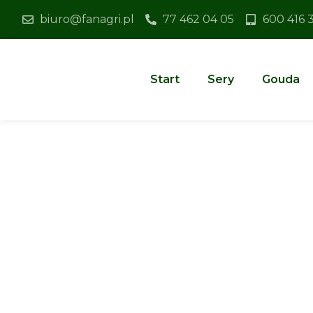
biuro@fanagri.pl
77 462 04 05
600 416 
Start
Sery
Gouda