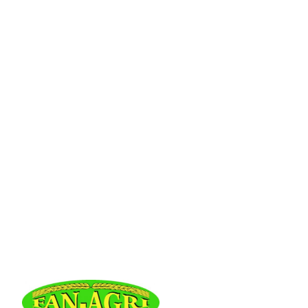
Zapisz się do
SERletter'a!
Bądź na bieżąco z promocjami,
nowościami i wpisami na blogu.