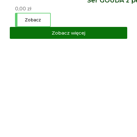
Ser GOUDA z p
0,00
zł
Zobacz
Zobacz więcej
Zapisz się do
SERletter'a!
Bądź na bieżąco z promocjami,
nowościami i wpisami na blogu.