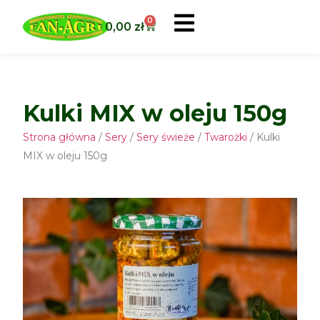
0
0,00
zł
Kulki MIX w oleju 150g
Strona główna
/
Sery
/
Sery świeże
/
Twarożki
/ Kulki
MIX w oleju 150g