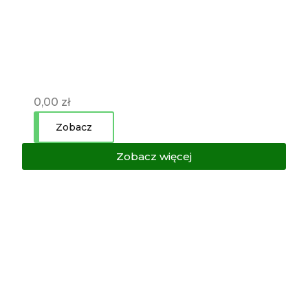
0,00
zł
Zobacz
Zobacz więcej
Zapisz się do
SERletter'a!