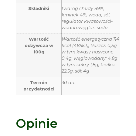
Składniki
twaróg chudy 89%,
kminek 4%, woda, sól,
regulator kwasowości-
wodorowęglan sodu
Wartość
Wartość energetyczna 114
odżywcza w
kcal (485kJ), tłuszcz: 0,5g
100g
w tym kwasy nasycone
0,4g, węglowodany: 4,8g
w tym cukry 1,8g, białko:
22,5g, sól: 4g
Termin
30 dni
przydatności
Opinie