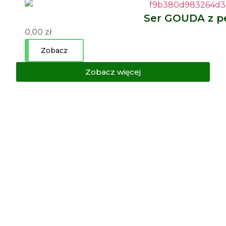
Ser GOUDA z p
0,00
zł
Zobacz
Zobacz więcej
Zapisz się do
SERletter'a!
Bądź na bieżąco z promocjami,
nowościami i wpisami na blogu.